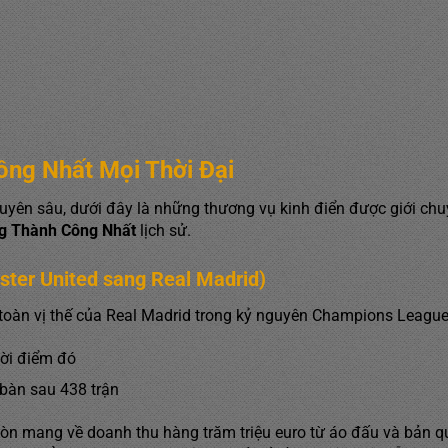
ng Nhất Mọi Thời Đại
chuyên sâu, dưới đây là những thương vụ kinh điển được giới ch
g Thành Công Nhất
lịch sử.
ster United sang Real Madrid)
oàn vị thế của Real Madrid trong kỷ nguyên Champions League
hời điểm đó
bàn sau 438 trận
còn mang về doanh thu hàng trăm triệu euro từ áo đấu và bản 