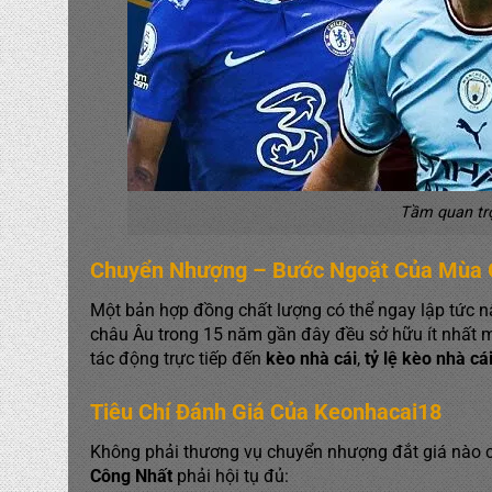
Tầm quan tr
Chuyển Nhượng – Bước Ngoặt Của Mùa 
Một bản hợp đồng chất lượng có thể ngay lập tức 
châu Âu trong 15 năm gần đây đều sở hữu ít nhất 
tác động trực tiếp đến
kèo nhà cái
,
tỷ lệ kèo nhà cá
Tiêu Chí Đánh Giá Của Keonhacai18
Không phải thương vụ chuyển nhượng đắt giá nào 
Công Nhất
phải hội tụ đủ: