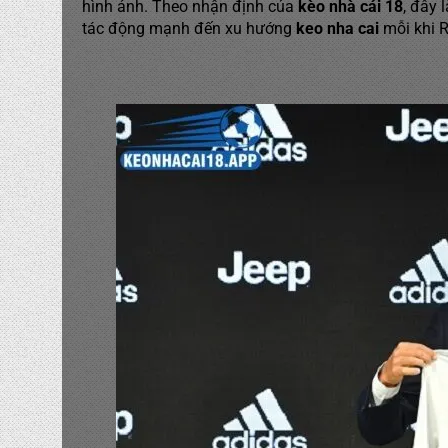
hình ảnh. Theo nhận định của
kèo nhà cái 18
, đây 
tác động mạnh đến xu hướng
keo nha cai
mỗi khi R