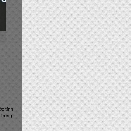
ớc tính
trong