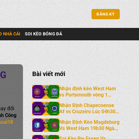
ĐĂNG KÝ
O NHÀ CÁI
SOI KÈO BÓNG ĐÁ
NG
Bài viết mới
Nhận định kèo West Ham
vs Portsmouth vòng 1
Carabao Cup 2026/27
Nhận Định Chapecoense
hay đổi
Af vs Cruzeiro Lúc 04h30
nh Công
Ngày 03/08
Nhận Định Kèo Magdeburg
cai18
Vs West Ham 19h30 Ngày
01/08
Soi Kèo Rw Essen Vs