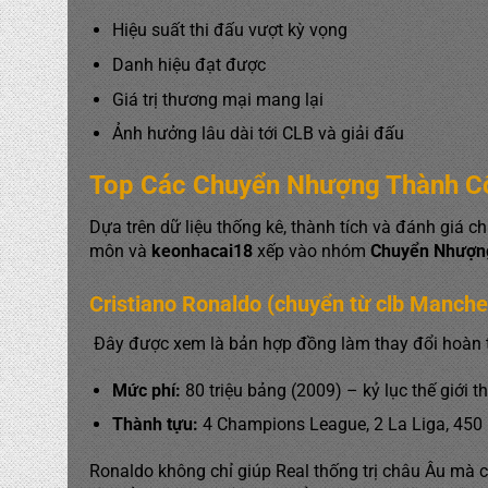
Hiệu suất thi đấu vượt kỳ vọng
Danh hiệu đạt được
Giá trị thương mại mang lại
Ảnh hưởng lâu dài tới CLB và giải đấu
Top Các Chuyển Nhượng Thành Cô
Dựa trên dữ liệu thống kê, thành tích và đánh giá 
môn và
keonhacai18
xếp vào nhóm
Chuyển Nhượn
Cristiano Ronaldo (chuyển từ clb Manche
Đây được xem là bản hợp đồng làm thay đổi hoàn t
Mức phí:
80 triệu bảng (2009) – kỷ lục thế giới t
Thành tựu:
4 Champions League, 2 La Liga, 450 
Ronaldo không chỉ giúp Real thống trị châu Âu mà 