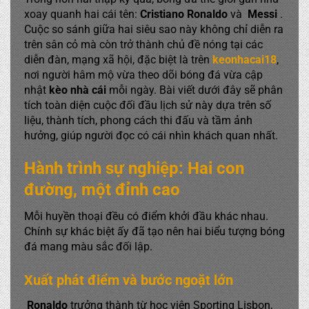
xoay quanh hai cái tên:
Cristiano Ronaldo
và
Messi
.
Cuộc so sánh giữa hai siêu sao này không chỉ diễn ra
trên sân cỏ mà còn trở thành chủ đề nóng tại các
diễn đàn, mạng xã hội, đặc biệt là trên
keonhacai18
,
nơi người hâm mộ vừa theo dõi bóng đá vừa cập
nhật
kèo nhà cái
mỗi ngày.
Bài viết dưới đây sẽ phân
tích toàn diện cuộc đối đầu lịch sử này dựa trên số
liệu, thành tích, phong cách thi đấu và tầm ảnh
hưởng, giúp người đọc có cái nhìn khách quan nhất.
Hành trình sự nghiệp: Hai con
đường, một đỉnh cao
Mỗi huyền thoại đều có điểm khởi đầu khác nhau.
Chính sự khác biệt ấy đã tạo nên hai biểu tượng bóng
đá mang màu sắc đối lập.
Xuất phát điểm và bước ngoặt lớn
Ronaldo
trưởng thành từ học viện Sporting Lisbon,