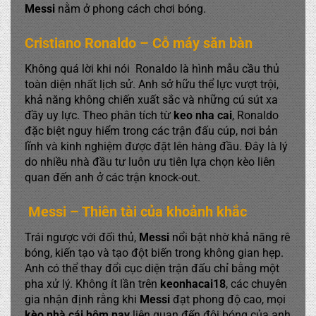
Messi
nằm ở phong cách chơi bóng.
Cristiano Ronaldo – Cỗ máy săn bàn
Không quá lời khi nói Ronaldo là hình mẫu cầu thủ
toàn diện nhất lịch sử. Anh sở hữu thể lực vượt trội,
khả năng không chiến xuất sắc và những cú sút xa
đầy uy lực.
Theo phân tích từ
keo nha cai
, Ronaldo
đặc biệt nguy hiểm trong các trận đấu cúp, nơi bản
lĩnh và kinh nghiệm được đặt lên hàng đầu. Đây là lý
do nhiều nhà đầu tư luôn ưu tiên lựa chọn kèo liên
quan đến anh ở các trận knock-out.
Messi – Thiên tài của khoảnh khắc
Trái ngược với đối thủ,
Messi
nổi bật nhờ khả năng rê
bóng, kiến tạo và tạo đột biến trong không gian hẹp.
Anh có thể thay đổi cục diện trận đấu chỉ bằng một
pha xử lý.
Không ít lần trên
keonhacai18
, các chuyên
gia nhận định rằng khi
Messi
đạt phong độ cao, mọi
kèo nhà cái hôm nay
liên quan đến đội bóng của anh