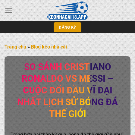
Bỏ
qua
nội
dung
ĐĂNG KÝ
Trang chủ
»
Blog kèo nhà cái
SO SÁNH CRISTIANO
RONALDO VS MESSI –
CUỘC ĐỐI ĐẦU VĨ ĐẠI
NHẤT LỊCH SỬ BÓNG ĐÁ
THẾ GIỚI
Trong hơn hai thập kỷ qua, bóng đá thế giới gần như