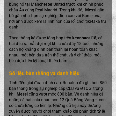
bùng nổ tại Manchester United trước khi chinh phục
châu Âu cùng Real Madrid. Trong khi đó,
Messi
gắn
bó gần như trọn sự nghiệp đỉnh cao với Barcelona,
nơi anh được xem là linh hồn của lối chơi tiki-taka trứ
danh.
Theo thống kê được tổng hợp trên
keonhacai18
, cả
hai đều ra mắt đội một khi chưa đầy 18 tuổi, nhưng
cách họ khẳng định bản thân lại hoàn toàn khác
nhau: một bên dựa trên thể chất và ý chí thép, một
bên dựa trên kỹ thuật thiên bẩm.
Số liệu bàn thắng và danh hiệu
Tính đến giai đoạn đỉnh cao,
Ronaldo đã ghi hơn 850
bàn thắng trong sự nghiệp cấp CLB và ĐTQG, trong
khi
Messi
cũng vượt mốc 800 bàn. Về danh hiệu cá
nhân, cả hai chia nhau hơn 12 Quả Bóng Vàng – con
số chưa từng có tiền lệ.
Những dữ liệu này thường
xuyên được người chơi tham khảo khi phân tích
tỷ lệ