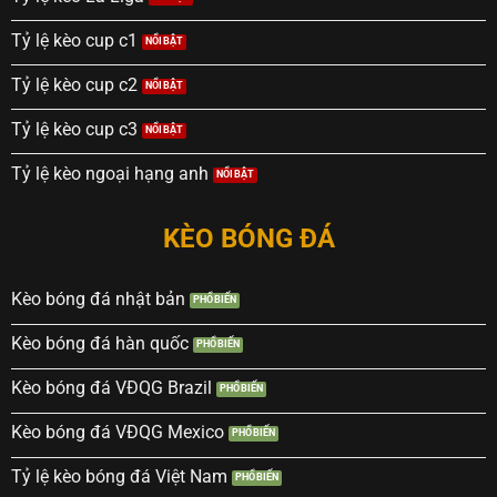
Tỷ lệ kèo cup c1
Tỷ lệ kèo cup c2
Tỷ lệ kèo cup c3
Tỷ lệ kèo ngoại hạng anh
KÈO BÓNG ĐÁ
Kèo bóng đá nhật bản
Kèo bóng đá hàn quốc
Kèo bóng đá VĐQG Brazil
Kèo bóng đá VĐQG Mexico
Tỷ lệ kèo bóng đá Việt Nam